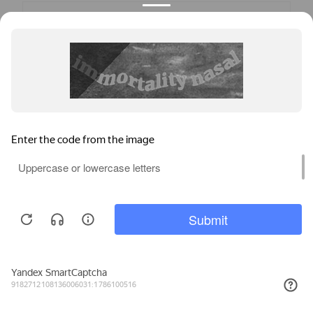
Мы используем файлы cookie, метрические программы и системы
аналитики. Продолжая работу с сайтом, вы соглашаетесь с
Политикой обработки персональных данных
и Правилами
пользования сайтом.
ПРИНЯТЬ
Пластиковое Окно Калева СПЕЙС 1400x1800