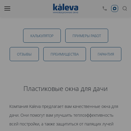
Пластиковые окна для дачи в Краснодаре
КАЛЬКУЛЯТОР
ПРИМЕРЫ РАБОТ
от 16 248 руб.
ОТЗЫВЫ
ПРЕИМУЩЕСТВА
ГАРАНТИЯ
ОТПРАВИТЬ
Пластиковые окна для дачи
Даю
согласие на обработку персональных данных
. С
Компания Kaleva предлагает вам качественные окна для
политикой обработки персональных данных
ознакомлен.
дачи. Они помогут вам улучшить теплоэффективность
всей постройки, а также защититься от палящих лучей