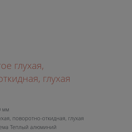
ое глухая,
ткидная, глухая
0 мм
ухая, поворотно-откидная, глухая
ема Теплый алюминий