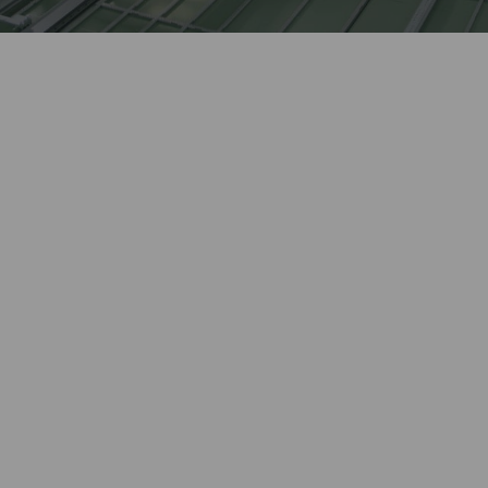
Лидер оконной отрасли
более 27 лет.
Автоматизированное
Kaleva изготавливает сложные
высокотехнологичное
изделия, выполняет
производство окон полного
нестандартные заказы.
цикла.