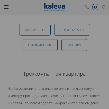
Окна в трехкомнатную квартиру в
Краснодаре
КАЛЬКУЛЯТОР
ПРИМЕРЫ РАБОТ
от 11 400 руб.
ПРЕИМУЩЕСТВА
ГАРАНТИЯ
ОТПРАВИТЬ
Трехкомнатная квартира
Даю
согласие на обработку персональных данных
. С
Чтобы установить пластиковые окна в трехкомнатную
политикой обработки персональных данных
ознакомлен.
квартиру, присоединитесь к числу клиентов Kaleva. Более
26 лет мы помогаем сделать микроклимат в вашем доме