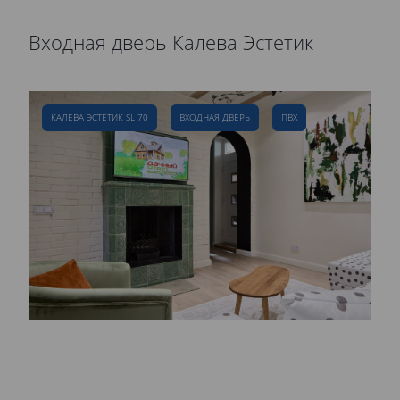
Входная дверь Калева Эстетик
Р
д
КАЛЕВА ЭСТЕТИК SL 70
ВХОДНАЯ ДВЕРЬ
ПВХ