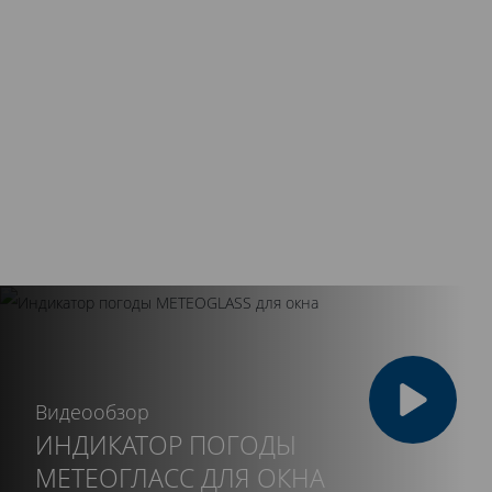
Аккуратная доставка
Для защиты от загрязнений вся продукция
Kaleva тщательно упаковывается в
полиэтиленовую пленку. Системы перевозятся
только на специально оборудованных
автомобилях.
Видеообзор
ИНДИКАТОР ПОГОДЫ
МЕТЕОГЛАСС ДЛЯ ОКНА