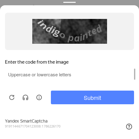
Режим работы:
пн-вс: 10:00-19:00
+7 961 510 26 61
Телефоны:
СВЯЗАТЬСЯ С НАМИ
Офис Kaleva на карте
Мы используем файлы cookie, метрические программы и системы
аналитики. Продолжая работу с сайтом, вы соглашаетесь с
Политикой обработки персональных данных
и Правилами
пользования сайтом.
ПРИНЯТЬ