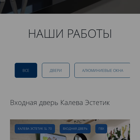
НАШИ РАБОТЫ
ВСЕ
ДВЕРИ
АЛЮМИНИЕВЫЕ ОКНА
Входная дверь Калева Эстетик
Р
д
КАЛЕВА ЭСТЕТИК SL 70
ВХОДНАЯ ДВЕРЬ
ПВХ