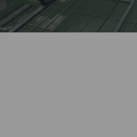
Лидер оконной отрасли
более 27 лет.
Автоматизированное
Kaleva изготавливает сложные
высокотехнологичное
изделия, выполняет
производство окон полного
нестандартные заказы.
цикла.