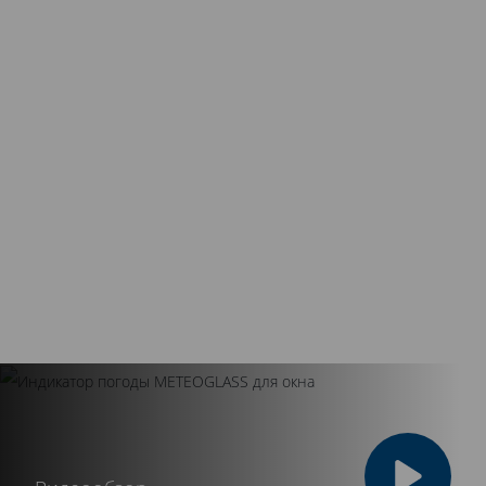
Осуществляем гарантийное и
постгарантийное обслуживание.
Аккуратная доставка
Для защиты от загрязнений вся продукция
Kaleva тщательно упаковывается в
полиэтиленовую пленку. Системы перевозятся
только на специально оборудованных
автомобилях.