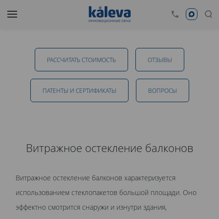
Витражное остекление балконов в
Краснодаре
РАССЧИТАТЬ СТОИМОСТЬ
ОТЗЫВЫ
от 13 500 руб.
ПАТЕНТЫ И СЕРТИФИКАТЫ
ВОПРОСЫ
ОТПРАВИТЬ
Витражное остекление балконов
Даю
согласие на обработку персональных данных
. С
Витражное остекление балконов характеризуется
политикой обработки персональных данных
ознакомлен.
использованием стеклопакетов большой площади. Оно
эффектно смотрится снаружи и изнутри здания,