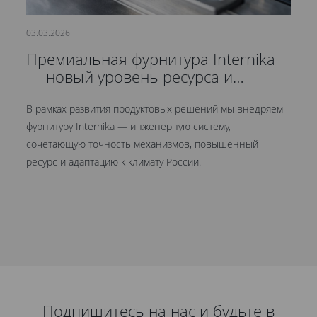
03.03.2026
21
Премиальная фурнитура Internika
С
— новый уровень ресурса и
д
герметичности
В рамках развития продуктовых решений мы внедряем
Мы
фурнитуру Internika — инженерную систему,
эт
сочетающую точность механизмов, повышенный
це
ресурс и адаптацию к климату России.
Кр
ув
Подпишитесь на нас и будьте в