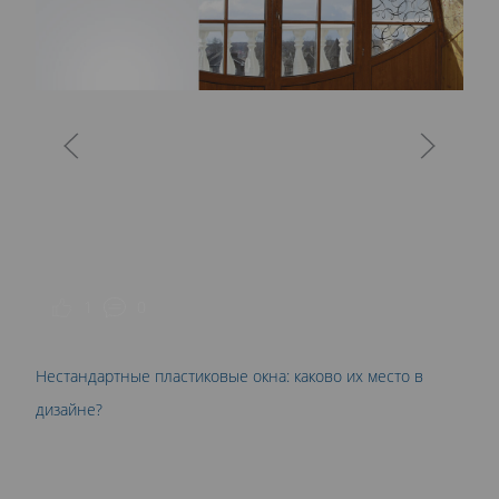
О
р
1
0
Нестандартные пластиковые окна: каково их место в
дизайне?