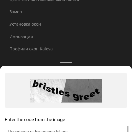
Замер
Установка окон
Инновации
Профили окон Kaleva
Принимаем к оплате:
E-mail рассылка