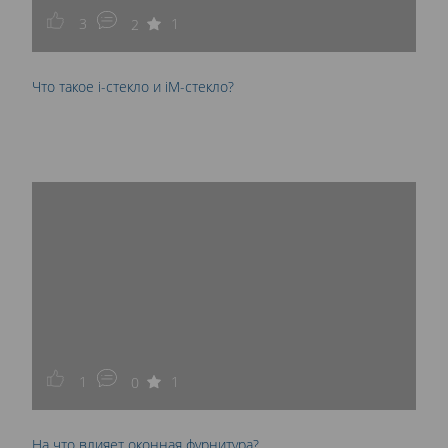
3
1
2
Что такое i-стекло и iM-стекло?
1
1
0
На что влияет оконная фурнитура?